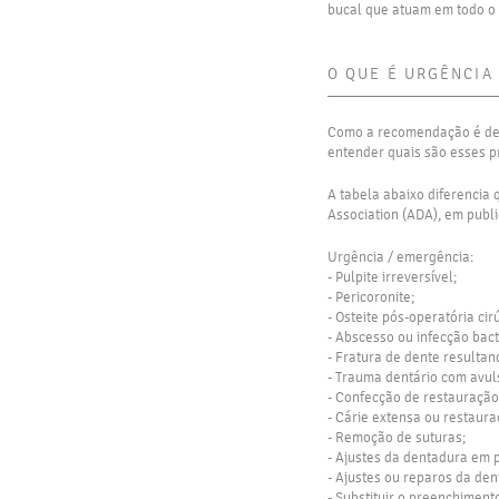
bucal que atuam em todo o t
O QUE É URGÊNCIA
Como a recomendação é de f
entender quais são esses p
A tabela abaixo diferencia
Association (ADA), em publ
Urgência / emergência:
- Pulpite irreversível;
- Pericoronite;
- Osteite pós-operatória cir
- Abscesso ou infecção bact
- Fratura de dente resulta
- Trauma dentário com avul
- Confecção de restauração
- Cárie extensa ou restaur
- Remoção de suturas;
- Ajustes da dentadura em 
- Ajustes ou reparos da de
- Substituir o preenchimen