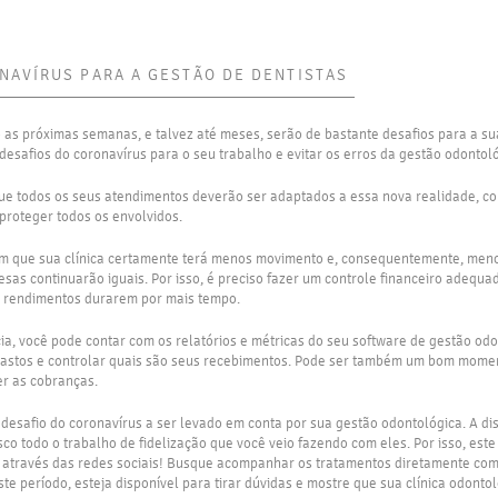
NAVÍRUS PARA A GESTÃO DE DENTISTAS
as próximas semanas, e talvez até meses, serão de bastante desafios para a su
 desafios do coronavírus para o seu trabalho e evitar os erros da gestão odontol
que todos os seus atendimentos deverão ser adaptados a essa nova realidade, 
proteger todos os envolvidos.
ém que sua clínica certamente terá menos movimento e, consequentemente, men
esas continuarão iguais. Por isso, é preciso fazer um controle financeiro adequ
us rendimentos durarem por mais tempo.
cia, você pode contar com os relatórios e métricas do seu software de gestão od
astos e controlar quais são seus recebimentos. Pode ser também um bom moment
er as cobranças.
 desafio do coronavírus a ser levado em conta por sua gestão odontológica. A di
co todo o trabalho de fidelização que você veio fazendo com eles. Por isso, es
 através das redes sociais! Busque acompanhar os tratamentos diretamente com
te período, esteja disponível para tirar dúvidas e mostre que sua clínica odonto