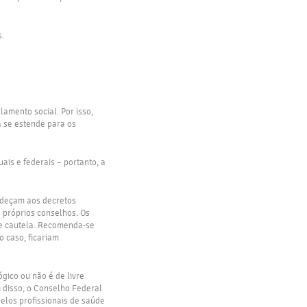
s.
amento social. Por isso,
 se estende para os
ais e federais – portanto, a
edeçam aos decretos
 próprios conselhos. Os
e cautela. Recomenda-se
 caso, ficariam
gico ou não é de livre
m disso, o Conselho Federal
los profissionais de saúde