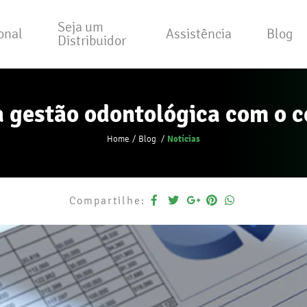
Seja um
ional
Assistência
Blog
Distribuidor
a gestão odontológica com o c
Notícias
Home
Blog
Compartilhe: