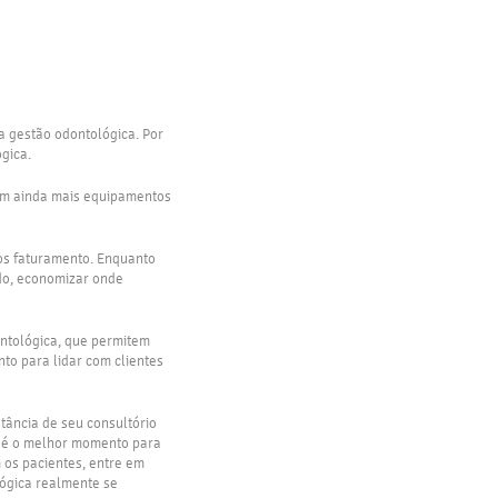
a gestão odontológica. Por
ógica.
com ainda mais equipamentos
os faturamento. Enquanto
ado, economizar onde
ontológica, que permitem
o para lidar com clientes
stância de seu consultório
te é o melhor momento para
 os pacientes, entre em
lógica realmente se