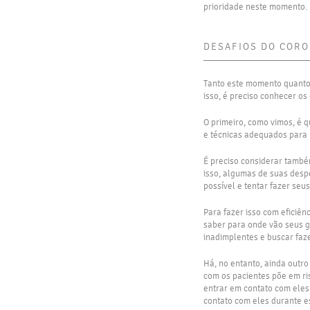
prioridade neste momento.
DESAFIOS DO CORO
Tanto este momento quanto 
isso, é preciso conhecer os
O primeiro, como vimos, é 
e técnicas adequados para 
É preciso considerar tamb
isso, algumas de suas desp
possível e tentar fazer se
Para fazer isso com eficiên
saber para onde vão seus g
inadimplentes e buscar faz
Há, no entanto, ainda outro
com os pacientes põe em ris
entrar em contato com eles
contato com eles durante es