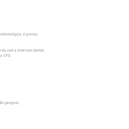
odontológica, é preciso
cordo com a American Dental
lo CFO.
ão gengival;