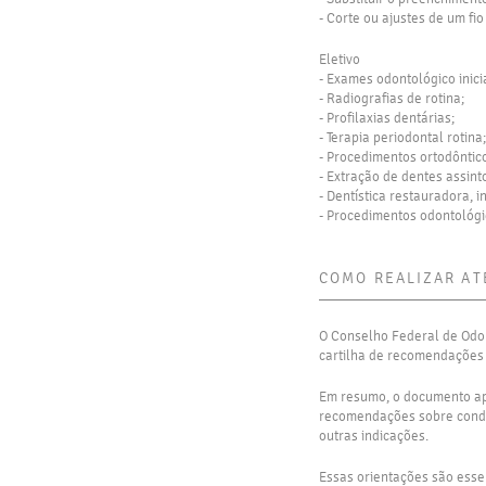
- Corte ou ajustes de um f
Eletivo
- Exames odontológico inic
- Radiografias de rotina;
- Profilaxias dentárias;
- Terapia periodontal rotina;
- Procedimentos ortodôntic
- Extração de dentes assint
- Dentística restauradora, 
- Procedimentos odontológic
COMO REALIZAR AT
O Conselho Federal de Odon
cartilha de recomendações
Em resumo, o documento ap
recomendações sobre condut
outras indicações.
Essas orientações são essen