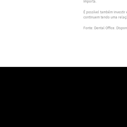
importa.
É possível também investir
continuem tendo uma relaçã
Fonte: Dental Office. Dispo