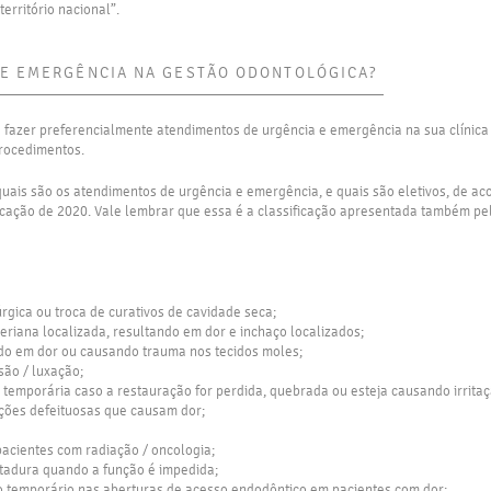
erritório nacional”.
 E EMERGÊNCIA NA GESTÃO ODONTOLÓGICA?
azer preferencialmente atendimentos de urgência e emergência na sua clínica 
rocedimentos.
 quais são os atendimentos de urgência e emergência, e quais são eletivos, de a
icação de 2020. Vale lembrar que essa é a classificação apresentada também pe
úrgica ou troca de curativos de cavidade seca;
eriana localizada, resultando em dor e inchaço localizados;
ndo em dor ou causando trauma nos tecidos moles;
são / luxação;
 temporária caso a restauração for perdida, quebrada ou esteja causando irritaç
ações defeituosas que causam dor;
pacientes com radiação / oncologia;
ntadura quando a função é impedida;
to temporário nas aberturas de acesso endodôntico em pacientes com dor;