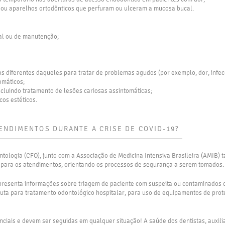
io ou aparelhos ortodônticos que perfuram ou ulceram a mucosa bucal.
ial ou de manutenção;
os diferentes daqueles para tratar de problemas agudos (por exemplo, dor, infec
omáticos;
incluindo tratamento de lesões cariosas assintomáticas;
os estéticos.
ENDIMENTOS DURANTE A CRISE DE COVID-19?
tologia (CFO), junto com a Associação de Medicina Intensiva Brasileira (AMIB)
 para os atendimentos, orientando os processos de segurança a serem tomados.
resenta informações sobre triagem de paciente com suspeita ou contaminados 
a para tratamento odontológico hospitalar, para uso de equipamentos de prote
ciais e devem ser seguidas em qualquer situação! A saúde dos dentistas, auxilia