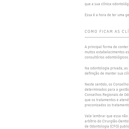
que a sua clínica odontológi
Essa é a hora de ter uma ge
COMO FICAM AS CL
A principal forma de conte
muitos estabelecimentos es
consultórios odontológicos.
Na odontologia privada, as 
definição de manter sua clí
Neste sentido, os Conselho
determinados para a gestão
Conselhos Regionais de O
que os tratamentos e atend
preconizados os tratamento
Vale lembrar que essa não 
arbítrio do Cirurgião-Denti
de Odontologia (CFO) publi