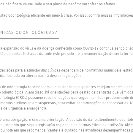
ca não ficará imune. Todo o seu plano de negócio vai sofrer os efeitos.
stão odontológica eficiente em meio à crise. Por isso, confira nossas informaçõe
ÍNICAS ODONTOLÓGICAS?
r a expansão do vírus e da doença conhecida como COVID-19 continua sendo o isol
tão de portas fechadas durante este período – e a recomendação de certa forma
decisões para a atuação das clínicas dependem de normativas municipais, estadu
nica fechada ou aberta partirá dessas legislações.
s de odontologia recomendam que os dentistas e gestores estejam cientes e ob
 odontológica. Além disso, há orientações para gestão de dentistas que vêm dos
dontologia (CROs) possuem recomendações que seguem um teor predominante d
imentos eletivos sejam suspensos, para evitar contaminações desnecessárias. No
s de urgência e emergência.
é uma obrigação, e sim uma orientação. A decisão do dar o atendimento odontoló
sta, contanto que siga a legislação regional e as normas éticas da profissão. Alé
cou nota em que recomenda “cautela e cuidado nas atividades desempenhadas pe