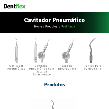
Cavitador Pneumático
Profilaxia
Home
Produtos
Cavitador
Cavitador
Jato de
Pontas para
Pneumático
Pneumático com
Bicarbonato
Periodontia
Jato de
Bicarbonato
Produtos