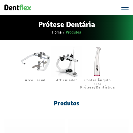
Prótese Dentária
Produtos
Home
Arco Facial
Articulador
Contra Ângulo
para
Prótese/Dentística
Produtos