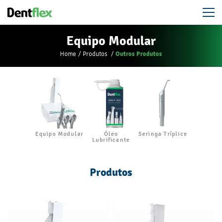
Equipo Modular
Outros Produtos
Home
Produtos
Equipo Modular
Óleo
Seringa Tríplice
Lubrificante
Produtos