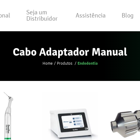
Seja um
ional
Assistência
Blog
Distribuidor
Cabo Adaptador Manual
Endodontia
Home
Produtos