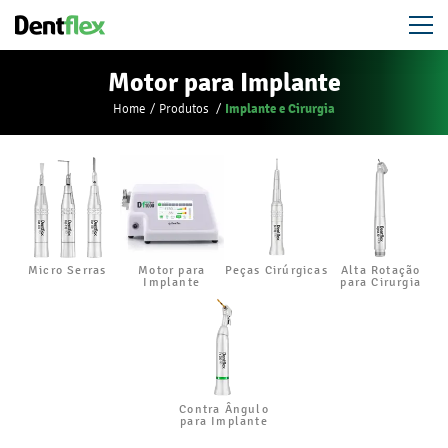
Motor para Implante
Implante e Cirurgia
Home
Produtos
Micro Serras
Motor para
Peças Cirúrgicas
Alta Rotação
Implante
para Cirurgia
Contra Ângulo
para Implante