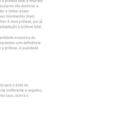
a prótese total é inserida
sculares vão deslocar a
er a limitar esses
sses movimentos (mais
lhor à nova prótese, por já
adaptação à prótese total.
uantidade excessiva de
pacientes com deficiência
r a prótese. A qualidade
to para o êxito do
nte indiferente e negativo,
imo caso, ocorra o