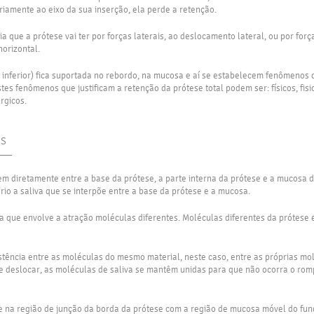
riamente ao eixo da sua inserção, ela perde a retenção.
cia que a prótese vai ter por forças laterais, ao deslocamento lateral, ou por fo
horizontal.
u inferior) fica suportada no rebordo, na mucosa e aí se estabelecem fenômenos q
tes fenômenos que justificam a retenção da prótese total podem ser: físicos, fisi
rgicos.
OS
em diretamente entre a base da prótese, a parte interna da prótese e a mucosa 
rio a saliva que se interpõe entre a base da prótese e a mucosa.
ica que envolve a atração moléculas diferentes. Moléculas diferentes da prótese
istência entre as moléculas do mesmo material, neste caso, entre as próprias mol
e deslocar, as moléculas de saliva se mantêm unidas para que não ocorra o rom
re na região de junção da borda da prótese com a região de mucosa móvel do fund