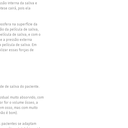
são interna da saliva e
tese cairá, pois ela
osfera na superfície da
o da película de saliva,
lícula de saliva, e com o
ue a pressão externa
 película de saliva. Em
alizar essas forças de
e de saliva do paciente.
sidual muito absorvido, com
or for o volume ósseo, a
s em osso, mas com muito
 não é bom).
ns pacientes se adaptam