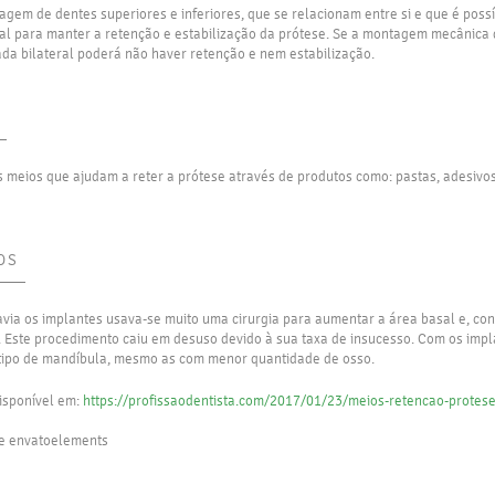
gem de dentes superiores e inferiores, que se relacionam entre si e que é poss
al para manter a retenção e estabilização da prótese. Se a montagem mecânica 
da bilateral poderá não haver retenção e nem estabilização.
s meios que ajudam a reter a prótese através de produtos como: pastas, adesivos
OS
via os implantes usava-se muito uma cirurgia para aumentar a área basal e, c
l. Este procedimento caiu em desuso devido à sua taxa de insucesso. Com os imp
 tipo de mandíbula, mesmo as com menor quantidade de osso.
Disponível em:
https://profissaodentista.com/2017/01/23/meios-retencao-protese
e envatoelements