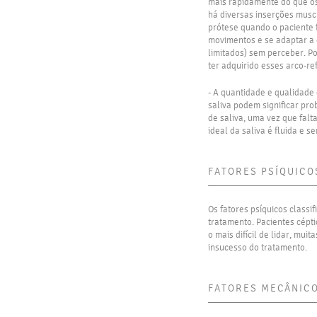
mais rapidamente do que os
há diversas inserções musc
prótese quando o paciente f
movimentos e se adaptar a 
limitados) sem perceber. Po
ter adquirido esses arco-r
- A quantidade e qualidade
saliva podem significar pr
de saliva, uma vez que falt
ideal da saliva é fluida e 
FATORES PSÍQUICO
Os fatores psíquicos classi
tratamento. Pacientes cépti
o mais difícil de lidar, mu
insucesso do tratamento.
FATORES MECÂNIC