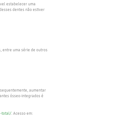
ível estabelecer uma
desses dentes não estiver
, entre uma série de outros
onsequentemente, aumentar
lantes ósseo-integrados é
-total/
. Acesso em: