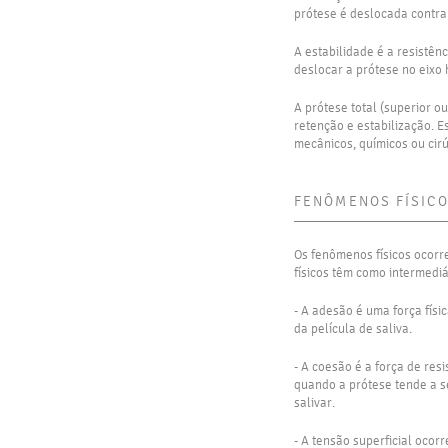
prótese é deslocada contra
A estabilidade é a resistên
deslocar a prótese no eixo 
A prótese total (superior o
retenção e estabilização. Es
mecânicos, químicos ou cirú
FENÔMENOS FÍSIC
Os fenômenos físicos ocorr
físicos têm como intermediá
- A adesão é uma força fís
da película de saliva.
- A coesão é a força de res
quando a prótese tende a s
salivar.
- A tensão superficial ocor