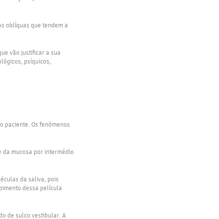
rças oblíquas que tendem a
ue vão justificar a sua
ológicos, psíquicos,
do paciente. Os fenômenos
 e da mucosa por intermédio
éculas da saliva, pois
pimento dessa película
o de sulco vestibular. A