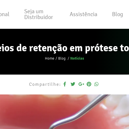
Seja um
ional
Assistência
Blog
Distribuidor
ios de retenção em prótese to
Notícias
Home
Blog
Compartilhe: