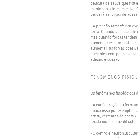
película de saliva que fica
mantendo a força coesiva. C
perderá as forças de adesã
- A pressão atmosférica ex
terra. Quando um paciente e
mas quando forças tendem a
aumento dessa pressão exte
aumentar, as forças coesiva
pacientes com pouca salivaç
adesão e coesão.
FENÔMENOS FISIO
Os fenômenos fisiológicos 
- A configuração ou format
pouco osso por exemplo, não
crista, vertentes da crista
tecido mole, o que dificult
- O controle neuromuscular