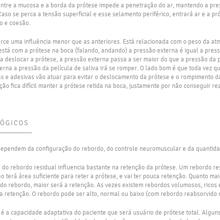
 entre a mucosa e a borda da prótese impede a penetração do ar, mantendo a pres
aso se perca a tensão superficial e esse selamento periférico, entrará ar e a pró
o e coesão.
erce uma influência menor que as anteriores. Está relacionada com o peso da atm
stá com a prótese na boca (falando, andando) a pressão externa é igual a pressã
 deslocar a prótese, a pressão externa passa a ser maior do que a pressão da pe
rna a pressão da película de saliva irá se romper. O lado bom é que toda vez q
s e adesivas vão atuar para evitar o deslocamento da prótese e o rompimento da
ão fica difícil manter a prótese retida na boca, justamente por não conseguir re
LÓGICOS
dependem da configuração do rebordo, do controle neuromuscular e da quantidad
o do rebordo residual influencia bastante na retenção da prótese. Um rebordo re
 terá área suficiente para reter a prótese, e vai ter pouca retenção. Quanto mai
 e do rebordo, maior será a retenção. As vezes existem rebordos volumosos, rico
a a retenção. O rebordo pode ser alto, normal ou baixo (com rebordo reabsorvido
 é a capacidade adaptativa do paciente que será usuário de prótese total. Algu