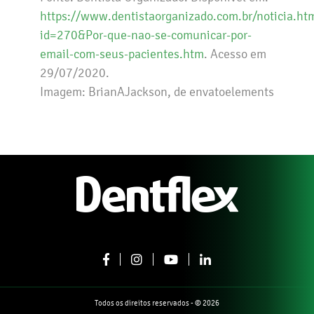
https://www.dentistaorganizado.com.br/noticia.ht
id=270&Por-que-nao-se-comunicar-por-
email-com-seus-pacientes.htm
. Acesso em
29/07/2020.
Imagem: BrianAJackson, de envatoelements
Todos os direitos reservados - © 2026