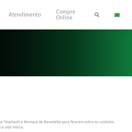
Compre
Atendimento
Online
a Takahashi e Monique de Benedetto para falarem sobre os cuidados
a vida inteira.