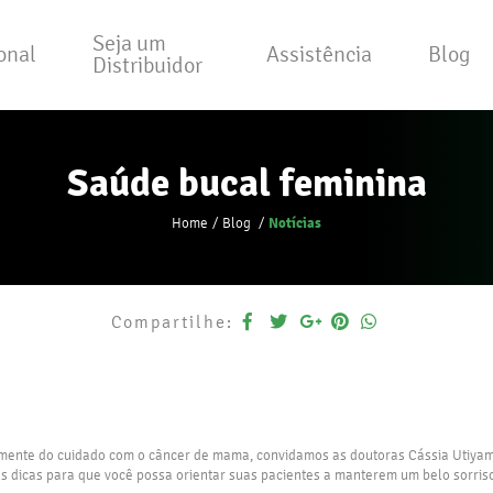
Seja um
ional
Assistência
Blog
Distribuidor
Saúde bucal feminina
Notícias
Home
Blog
Compartilhe:
mente do cuidado com o câncer de mama, convidamos as doutoras Cássia Utiyam
 dicas para que você possa orientar suas pacientes a manterem um belo sorriso 