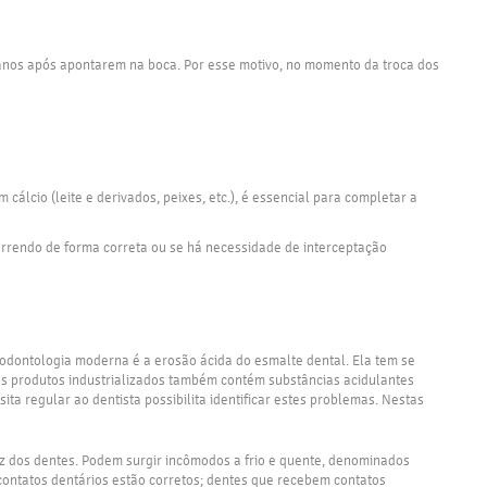
anos após apontarem na boca. Por esse motivo, no momento da troca dos
álcio (leite e derivados, peixes, etc.), é essencial para completar a
rrendo de forma correta ou se há necessidade de interceptação
odontologia moderna é a erosão ácida do esmalte dental. Ela tem se
 dos produtos industrializados também contém substâncias acidulantes
a regular ao dentista possibilita identificar estes problemas. Nestas
iz dos dentes. Podem surgir incômodos a frio e quente, denominados
s contatos dentários estão corretos; dentes que recebem contatos