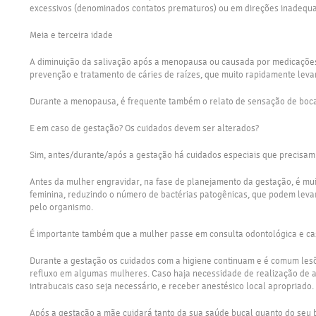
excessivos (denominados contatos prematuros) ou em direções inadequad
Meia e terceira idade
A diminuição da salivação após a menopausa ou causada por medicações 
prevenção e tratamento de cáries de raízes, que muito rapidamente leva
Durante a menopausa, é frequente também o relato de sensação de boca 
E em caso de gestação? Os cuidados devem ser alterados?
Sim, antes/durante/após a gestação há cuidados especiais que precisam
Antes da mulher engravidar, na fase de planejamento da gestação, é mui
feminina, reduzindo o número de bactérias patogênicas, que podem levar 
pelo organismo.
É importante também que a mulher passe em consulta odontológica e caso
Durante a gestação os cuidados com a higiene continuam e é comum lesões
refluxo em algumas mulheres. Caso haja necessidade de realização de a
intrabucais caso seja necessário, e receber anestésico local apropriado.
Após a gestação a mãe cuidará tanto da sua saúde bucal quanto do seu b