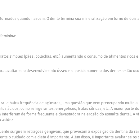
 formados quando nascem. O dente termina sua mineralização em torno de dois 
feminina:
atos simples (pães, bolachas, etc.) aumentando o consumo de alimentos ricos em c
ra avaliar se o desenvolvimento ósseo e o posicionamento dos dentes estão oco
ral e baixa frequência de açúcares, uma questão que vem preocupando muito a 
os ácidos, como refrigerantes, energéticos, frutas cítricas, etc. A maior parte
interferem de forma frequente e devastadora na erosão do esmalte dental. A visit
a acidez.
uente surgirem retrações gengivais, que provocam a exposição da dentina da ra
mente o cuidado com a dieta é importante. Além disso, é importante avaliar se o