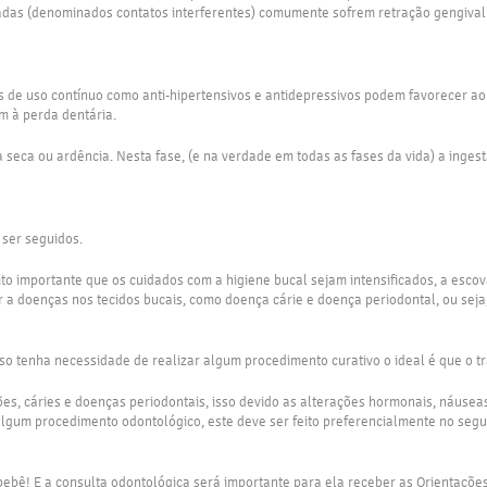
as (denominados contatos interferentes) comumente sofrem retração gengival e
de uso contínuo como anti-hipertensivos e antidepressivos podem favorecer ao 
m à perda dentária.
seca ou ardência. Nesta fase, (e na verdade em todas as fases da vida) a inge
 ser seguidos.
to importante que os cuidados com a higiene bucal sejam intensificados, a escov
a doenças nos tecidos bucais, como doença cárie e doença periodontal, ou seja,
 tenha necessidade de realizar algum procedimento curativo o ideal é que o tra
, cáries e doenças periodontais, isso devido as alterações hormonais, náuseas, 
lgum procedimento odontológico, este deve ser feito preferencialmente no segun
ebê! E a consulta odontológica será importante para ela receber as Orientações