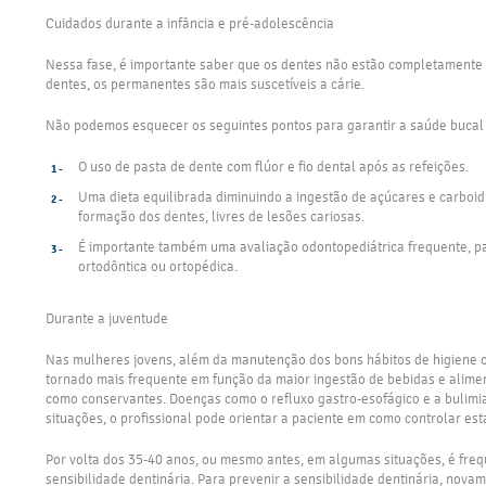
Cuidados durante a infância e pré-adolescência
Nessa fase, é importante saber que os dentes não estão completamente
dentes, os permanentes são mais suscetíveis a cárie.
Não podemos esquecer os seguintes pontos para garantir a saúde bucal 
O uso de pasta de dente com flúor e fio dental após as refeições.
Uma dieta equilibrada diminuindo a ingestão de açúcares e carboidr
formação dos dentes, livres de lesões cariosas.
É importante também uma avaliação odontopediátrica frequente, pa
ortodôntica ou ortopédica.
Durante a juventude
Nas mulheres jovens, além da manutenção dos bons hábitos de higiene o
tornado mais frequente em função da maior ingestão de bebidas e aliment
como conservantes. Doenças como o refluxo gastro-esofágico e a bulimia 
situações, o profissional pode orientar a paciente em como controlar est
Por volta dos 35-40 anos, ou mesmo antes, em algumas situações, é freq
sensibilidade dentinária. Para prevenir a sensibilidade dentinária, nova