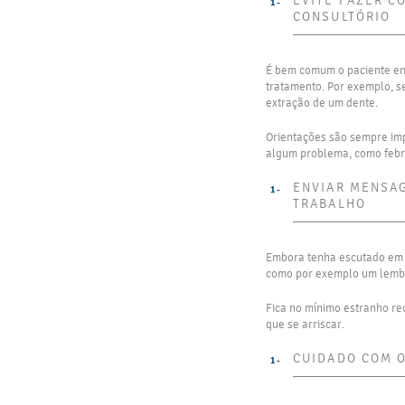
EVITE FAZER C
CONSULTÓRIO
É bem comum o paciente ent
tratamento. Por exemplo, s
extração de um dente.
Orientações são sempre impo
algum problema, como febre
ENVIAR MENSAG
TRABALHO
Embora tenha escutado em r
como por exemplo um lembr
Fica no mínimo estranho re
que se arriscar.
CUIDADO COM 