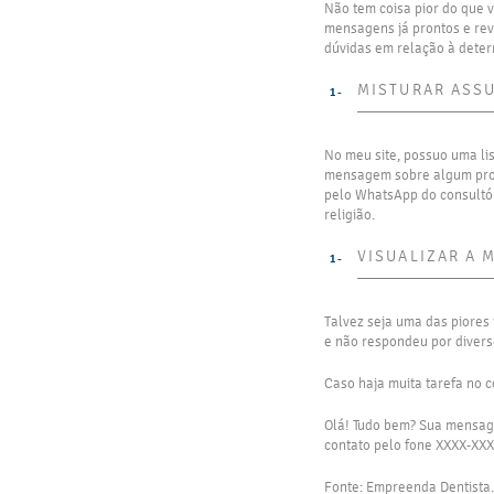
Não tem coisa pior do que 
mensagens já prontos e rev
dúvidas em relação à determ
MISTURAR ASSU
No meu site, possuo uma li
mensagem sobre algum prote
pelo WhatsApp do consultóri
religião.
VISUALIZAR A 
Talvez seja uma das piores
e não respondeu por diver
Caso haja muita tarefa no 
Olá! Tudo bem? Sua mensage
contato pelo fone XXXX-XXX
Fonte: Empreenda Dentista.