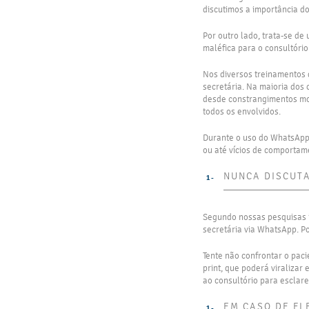
discutimos a importância do
Por outro lado, trata-se d
maléfica para o consultório
Nos diversos treinamentos 
secretária. Na maioria dos
desde constrangimentos mod
todos os envolvidos.
Durante o uso do WhatsApp d
ou até vícios de comportam
NUNCA DISCUTA
Segundo nossas pesquisas i
secretária via WhatsApp. P
Tente não confrontar o pac
print, que poderá viralizar
ao consultório para esclar
EM CASO DE FL