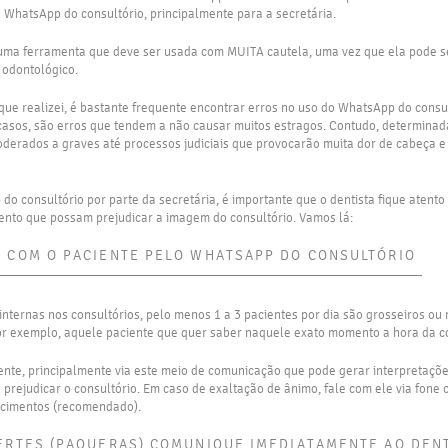
 WhatsApp do consultório, principalmente para a secretária.
e uma ferramenta que deve ser usada com MUITA cautela, uma vez que ela pode s
 odontológico.
que realizei, é bastante frequente encontrar erros no uso do WhatsApp do consul
 casos, são erros que tendem a não causar muitos estragos. Contudo, determina
erados a graves até processos judiciais que provocarão muita dor de cabeça e 
o consultório por parte da secretária, é importante que o dentista fique atento 
ento que possam prejudicar a imagem do consultório. Vamos lá:
 COM O PACIENTE PELO WHATSAPP DO CONSULTÓRIO
nternas nos consultórios, pelo menos 1 a 3 pacientes por dia são grosseiros o
or exemplo, aquele paciente que quer saber naquele exato momento a hora da 
iente, principalmente via este meio de comunicação que pode gerar interpretaçõe
 e prejudicar o consultório. Em caso de exaltação de ânimo, fale com ele via fone
ecimentos (recomendado).
ERTES (PAQUERAS) COMUNIQUE IMEDIATAMENTE AO DEN