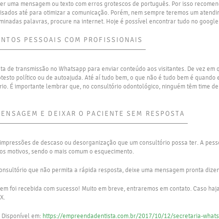
ver uma mensagem ou texto com erros grotescos de português. Por isso recomen
isados até para otimizar a comunicação. Porém, nem sempre teremos um atendim
inadas palavras, procure na internet. Hoje é possível encontrar tudo no google
NTOS PESSOAIS COM PROFISSIONAIS
sta de transmissão no Whatsapp para enviar conteúdo aos visitantes. De vez e
sto político ou de autoajuda. Até aí tudo bem, o que não é tudo bem é quando
o. É importante lembrar que, no consultório odontológico, ninguém têm time de f
MENSAGEM E DEIXAR O PACIENTE SEM RESPOSTA
 impressões de descaso ou desorganização que um consultório possa ter. A pes
sos motivos, sendo o mais comum o esquecimento.
consultório que não permita a rápida resposta, deixe uma mensagem pronta dizen
m foi recebida com sucesso! Muito em breve, entraremos em contato. Caso haja
X.
 Disponível em:
https://empreendadentista.com.br/2017/10/12/secretaria-whats