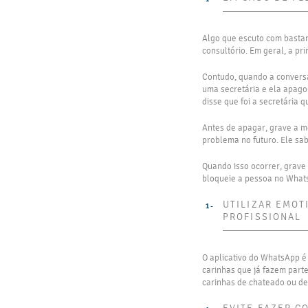
Algo que escuto com bastan
consultório. Em geral, a pr
Contudo, quando a conversa 
uma secretária e ela apagou
disse que foi a secretária 
Antes de apagar, grave a m
problema no futuro. Ele sabe
Quando isso ocorrer, grave 
bloqueie a pessoa no Whats
UTILIZAR EMOT
PROFISSIONAL
O aplicativo do WhatsApp é 
carinhas que já fazem parte
carinhas de chateado ou de