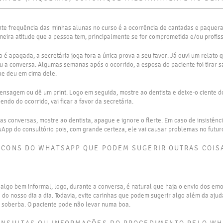
te frequência das minhas alunas no curso é a ocorrência de cantadas e paquer
imeira atitude que a pessoa tem, principalmente se for comprometida e/ou profis
é apagada, a secretária joga fora a única prova a seu favor. Já ouvi um relato 
 a conversa. Algumas semanas após o ocorrido, a esposa do paciente foi tirar sa
que deu em cima dele.
ensagem ou dê um print. Logo em seguida, mostre ao dentista e deixe-o ciente d
ndo do ocorrido, vai ficar a favor da secretária.
as conversas, mostre ao dentista, apague e ignore o flerte. Em caso de insistênci
App do consultório pois, com grande certeza, ele vai causar problemas no futur
ICONS DO WHATSAPP QUE PODEM SUGERIR OUTRAS COIS
algo bem informal, logo, durante a conversa, é natural que haja o envio dos em
 do nosso dia a dia. Todavia, evite carinhas que podem sugerir algo além da ajud
 soberba. O paciente pode não levar numa boa.