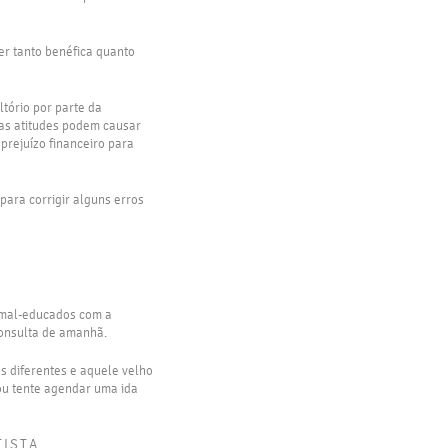
er tanto benéfica quanto
tório por parte da
das atitudes podem causar
prejuízo financeiro para
para corrigir alguns erros
u mal-educados com a
consulta de amanhã.
s diferentes e aquele velho
 ou tente agendar uma ida
TISTA