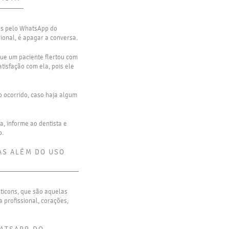
as pelo WhatsApp do
sional, é apagar a conversa.
que um paciente flertou com
tisfação com ela, pois ele
o ocorrido, caso haja algum
a, informe ao dentista e
o.
AS ALÉM DO USO
oticons, que são aquelas
a profissional, corações,