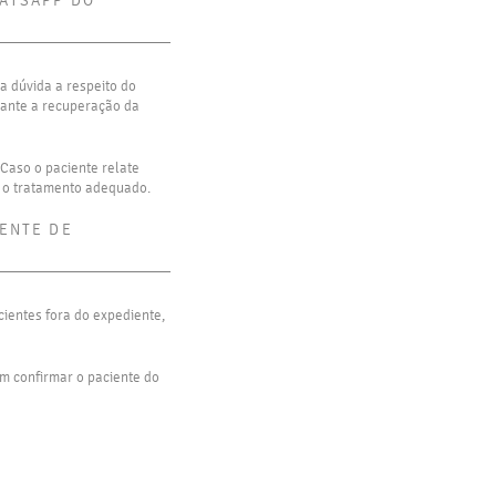
HATSAPP DO
a dúvida a respeito do
rante a recuperação da
 Caso o paciente relate
r o tratamento adequado.
ENTE DE
ientes fora do expediente,
m confirmar o paciente do