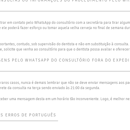
ONSULTAS OU INFORMAÇÕES DO PROCEDIMENTO PELO W
rar em contato pelo WhatsApp do consultório com a secretária para tirar algum
e ele poderá fazer esforço ou tomar aquela velha cerveja no final de semana du
rtantes, contudo, sob supervisão do dentista e não em substituição à consulta.
, solicite que venha ao consultório para que o dentista possa avaliar e oferece
ENS PELO WHATSAPP DO CONSULTÓRIO FORA DO EXPEDI
aros casos, nunca é demais lembrar que não se deve enviar mensagens aos pac
ete da consulta na terça sendo enviado às 21:00 da segunda.
ceber uma mensagem desta em um horário tão inconveniente. Logo, é melhor ne
OS ERROS DE PORTUGUÊS