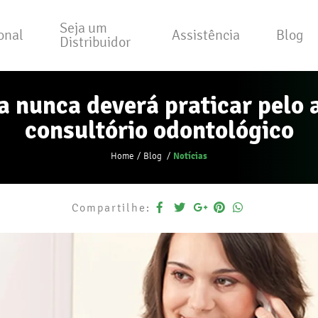
Seja um
ional
Assistência
Blog
Distribuidor
ia nunca deverá praticar pelo
consultório odontológico
Notícias
Home
Blog
Compartilhe: