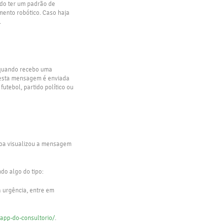
do ter um padrão de
ento robótico. Caso haja
.
m quando recebo uma
 esta mensagem é enviada
utebol, partido político ou
soa visualizou a mensagem
do algo do tipo:
 urgência, entre em
app-do-consultorio/
.