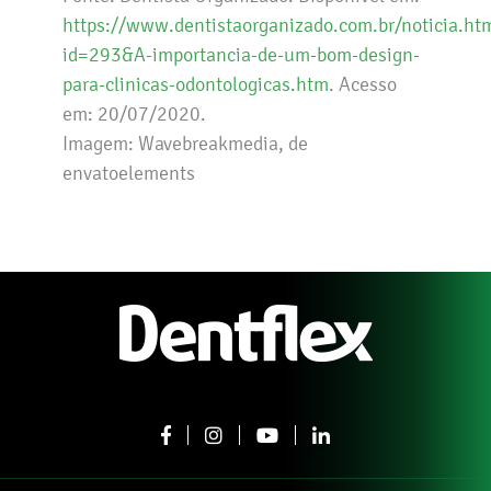
https://www.dentistaorganizado.com.br/noticia.ht
id=293&A-importancia-de-um-bom-design-
para-clinicas-odontologicas.htm
. Acesso
em: 20/07/2020.
Imagem: Wavebreakmedia, de
envatoelements