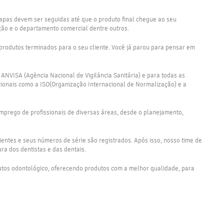
tapas devem ser seguidas até que o produto final chegue ao seu
ção e o departamento comercial dentre outros.
rodutos terminados para o seu cliente. Você já parou para pensar em
ANVISA (Agência Nacional de Vigilância Sanitária) e para todas as
cionais como a ISO(Organização Internacional de Normalização) e a
emprego de profissionais de diversas áreas, desde o planejamento,
entes e seus números de série são registrados. Após isso, nosso time de
a dos dentistas e das dentais.
utos odontológico, oferecendo produtos com a melhor qualidade, para