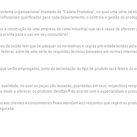
 sistema organizacional chamado de “Cadeia Produtiva”, no qual uma série de e
ofissionais qualificados para cada departamento, o controle e gestão da produ
a a construção de uma empresa do ramo industrial que será capaz de oferecer p
a pronta para o uso em seu consultório?
ea da saúde tem que se adequar as normativas e regras pré-estabelecidas pela 
 federal, além de uma série de requisitos técnicos baseados em normas interna
s que serão empregados, junto da delimitação do tipo de produto será feito e do 
qualidade, no qual as peças são testadas, guardadas em seus respectivos recipi
 modo a oferecer os produtos Dentflex® de acordo com a especialidade e procur
s aos clientes e consumidores finais atendam aos requisitos que regem os prod
segurada.