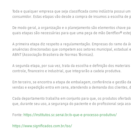
Toda e qualquer empresa que seja classificada como indústria possui um
consumidor. Estas etapas vão desde a compra de insumos a escolha de pr
De modo geral, a organização e o planejamento são elementos chave par
quais etapas são necessárias para que uma peça de mão Dentflex® estej
A primeira etapa diz respeito a regulamentação. Empresas do ramo da ár
anuências direcionadas que competem aos setores municipal, estadual e
ABNT (Associação Brasileira de Normas Técnicas).
A segunda etapa, por sua vez, trata da escolha e definição dos materiai
controle, financeiro e industrial, que integrarão a cadeia produtiva.
Em terceiro, se encontra a etapa de embalagem, conferência e gestão da 
vendas e expedição entra em cena, atendendo a demanda dos clientes, de
Cada departamento trabalha em conjunto para que, os produtos ofertado
que, durante seu uso, a segurança do paciente e do profissional seja as
Fonte:
https://institutos.sc.senai.br/o-que-e-processo-produtivo/
https://www.significados.com.br/iso/