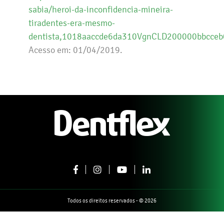
sabia/heroi-da-inconfidencia-mineira-
tiradentes-era-mesmo-
dentista,1018aaccde6da310VgnCLD200000bbcce
Acesso em: 01/04/2019.
Todos os direitos reservados - © 2026