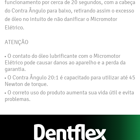
funcionamento por cerca de 20 segundos, com a cabeça
do Contra Ângulo para baixo, retirando assim o excesso
de óleo no intuito de não danificar o Micromotor
Elétrico.
ATENÇÃO
O contato do óleo lubrificante com o Micromotor
Elétrico pode causar danos ao aparelho e a perda da
garantia.
O Contra Ângulo 20:1 é capacitado para utilizar até 45
Newton de torque.
O correto uso do produto aumenta sua vida útil e evita
problemas.