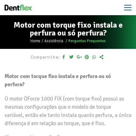
Motor com torque fixo instala e
perfura ou só perfura?
Perguntas Frequentes
Home
Assistência
Compartilhe:
Motor com torque fixo instala e perfura ou só
perfura?
O motor DForce 1000 FIX (com torque fixo) possui as
mesmas configurações que o modelo de torque
variável, então ele tanto instala quanto perfura, a única
diferença é em relação ao torque, que é fixo.