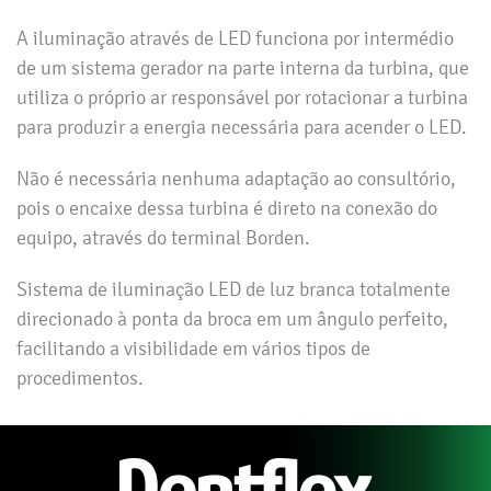
A iluminação através de LED funciona por intermédio
de um sistema gerador na parte interna da turbina, que
utiliza o próprio ar responsável por rotacionar a turbina
para produzir a energia necessária para acender o LED.
Não é necessária nenhuma adaptação ao consultório,
pois o encaixe dessa turbina é direto na conexão do
equipo, através do terminal Borden.
Sistema de iluminação LED de luz branca totalmente
direcionado à ponta da broca em um ângulo perfeito,
facilitando a visibilidade em vários tipos de
procedimentos.