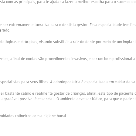
sta com as principais, para te ajudar a fazer a melhor escolha para o sucesso do
er extremamente lucrativa para o dentista gestor. Essa especialidade tem fins 
erado.
tológicas e cirúrgicas, visando substituir a raiz do dente por meio de um implant
entes, afinal de contas são procedimentos invasivos, e ser um bom profissional
pecialistas para seus filhos. A odontopediatria é especializada em cuidar da s
ser bastante calmo e realmente gostar de crianças, afinal, este tipo de pacient
s agradável possível é essencial. O ambiente deve ser lúdico, para que o pacien
cuidados rotineiros com a higiene bucal.