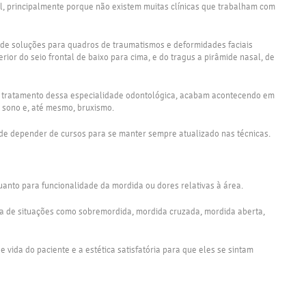
nal, principalmente porque não existem muitas clínicas que trabalham com
o de soluções para quadros de traumatismos e deformidades faciais
ior do seio frontal de baixo para cima, e do tragus a pirâmide nasal, de
m o tratamento dessa especialidade odontológica, acabam acontecendo em
 sono e, até mesmo, bruxismo.
ém de depender de cursos para se manter sempre atualizado nas técnicas.
uanto para funcionalidade da mordida ou dores relativas à área.
ata de situações como sobremordida, mordida cruzada, mordida aberta,
vida do paciente e a estética satisfatória para que eles se sintam