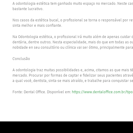
A odontologia estética tem ganhado muito espaço no mercado. Neste caso,
bastante lucrativo.
Nos casos da estética bucal, o profissional se torna o responsável por 
sinta melhor e mais confiante.
Na Odontologia estética, o profissional irá muito além de apenas cuida
dentária, dentre outros. Nesta especialidade, mais do que em todas as o
nobidade en seu consultório ou clínica vai ser ótimo, principalmente par
Conclusão
A odontologia traz muitas possibilidades e, acima, citamos as que mais
mercado. Procurar por formas de captar e fidelizar seus pacientes atra
a qual você, dentista, sinta-se mais atraído, e trabalhe para conquista
Fonte: Dental Office. Disponível em:
https://www.dentaloffice.com.br/tip