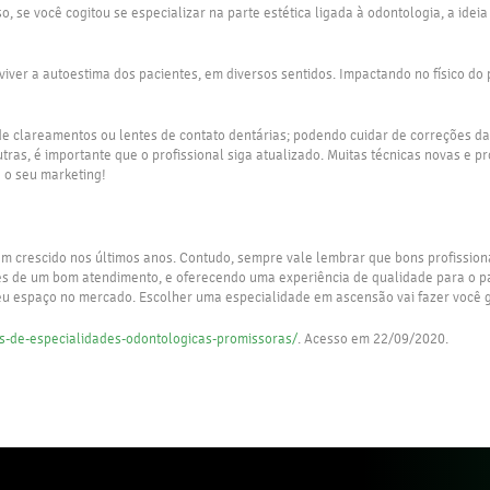
 se você cogitou se especializar na parte estética ligada à odontologia, a ide
reviver a autoestima dos pacientes, em diversos sentidos. Impactando no físico d
r de clareamentos ou lentes de contato dentárias; podendo cuidar de correções 
utras, é importante que o profissional siga atualizado. Muitas técnicas novas e 
a o seu marketing!
 têm crescido nos últimos anos. Contudo, sempre vale lembrar que bons profissi
vés de um bom atendimento, e oferecendo uma experiência de qualidade para o pa
r seu espaço no mercado. Escolher uma especialidade em ascensão vai fazer você 
os-de-especialidades-odontologicas-promissoras/
. Acesso em 22/09/2020.