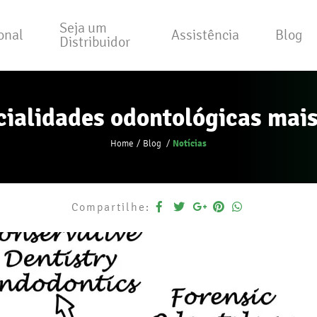
Seja um
ional
Assistência
Blog
Distribuidor
cialidades odontológicas mai
Notícias
Home
Blog
Compartilhe: