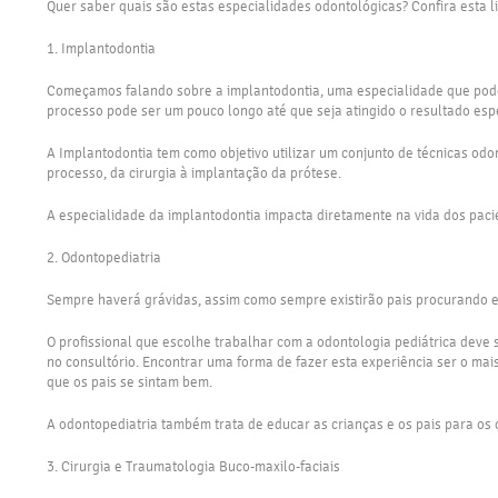
Quer saber quais são estas especialidades odontológicas? Confira esta li
1. Implantodontia
Começamos falando sobre a implantodontia, uma especialidade que pode s
processo pode ser um pouco longo até que seja atingido o resultado esp
A Implantodontia tem como objetivo utilizar um conjunto de técnicas odon
processo, da cirurgia à implantação da prótese.
A especialidade da implantodontia impacta diretamente na vida dos paci
2. Odontopediatria
Sempre haverá grávidas, assim como sempre existirão pais procurando es
O profissional que escolhe trabalhar com a odontologia pediátrica deve 
no consultório. Encontrar uma forma de fazer esta experiência ser o mai
que os pais se sintam bem.
A odontopediatria também trata de educar as crianças e os pais para os 
3. Cirurgia e Traumatologia Buco-maxilo-faciais