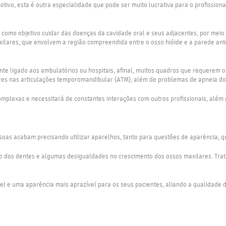
otivo, esta é outra especialidade que pode ser muito lucrativa para o profissio
m como objetivo cuidar das doenças da cavidade oral e seus adjacentes, por mei
ilares, que envolvem a região compreendida entre o osso hióide e a parede anter
ente ligado aos ambulatórios ou hospitais, afinal, muitos quadros que requere
res nas articulações temporomandibular (ATM), além de problemas de apneia do
 complexas e necessitará de constantes interações com outros profissionais, al
soas acabam precisando utilizar aparelhos, tanto para questões de aparência, q
nto dos dentes e algumas desigualdades no crescimento dos ossos maxilares. Tr
 e uma aparência mais aprazível para os seus pacientes, aliando a qualidade de 