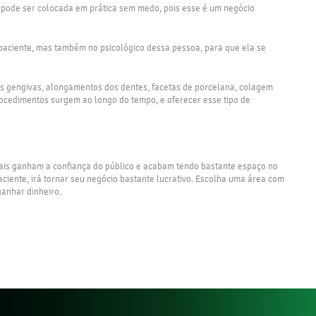
ia pode ser colocada em prática sem medo, pois esse é um negócio
o paciente, mas também no psicológico dessa pessoa, para que ela se
das gengivas, alongamentos dos dentes, facetas de porcelana, colagem
procedimentos surgem ao longo do tempo, e oferecer esse tipo de
onais ganham a confiança do público e acabam tendo bastante espaço no
ciente, irá tornar seu negócio bastante lucrativo. Escolha uma área com
ganhar dinheiro.