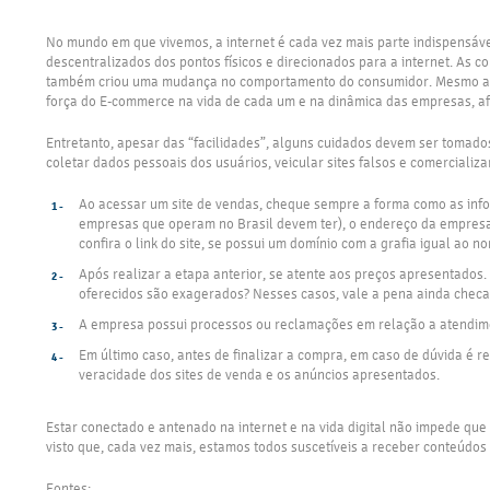
No mundo em que vivemos, a internet é cada vez mais parte indispensáve
descentralizados dos pontos físicos e direcionados para a internet. As
também criou uma mudança no comportamento do consumidor. Mesmo após o
força do E-commerce na vida de cada um e na dinâmica das empresas, afi
Entretanto, apesar das “facilidades”, alguns cuidados devem ser tomados
coletar dados pessoais dos usuários, veicular sites falsos e comercializ
Ao acessar um site de vendas, cheque sempre a forma como as infor
empresas que operam no Brasil devem ter), o endereço da empresa, 
confira o link do site, se possui um domínio com a grafia igual ao no
Após realizar a etapa anterior, se atente aos preços apresentados
oferecidos são exagerados? Nesses casos, vale a pena ainda checa
A empresa possui processos ou reclamações em relação a atendiment
Em último caso, antes de finalizar a compra, em caso de dúvida é 
veracidade dos sites de venda e os anúncios apresentados.
Estar conectado e antenado na internet e na vida digital não impede que 
visto que, cada vez mais, estamos todos suscetíveis a receber conteúdo
Fontes: