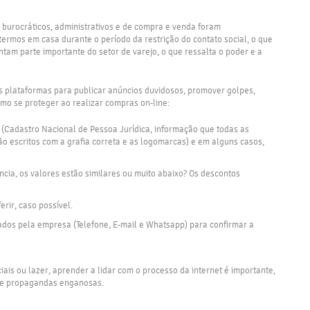
 burocráticos, administrativos e de compra e venda foram
ermos em casa durante o período da restrição do contato social, o que
m parte importante do setor de varejo, o que ressalta o poder e a
as plataformas para publicar anúncios duvidosos, promover golpes,
omo se proteger ao realizar compras on-line:
 (Cadastro Nacional de Pessoa Jurídica, informação que todas as
o escritos com a grafia correta e as logomarcas) e em alguns casos,
cia, os valores estão similares ou muito abaixo? Os descontos
rir, caso possível.
ados pela empresa (Telefone, E-mail e Whatsapp) para confirmar a
iais ou lazer, aprender a lidar com o processo da internet é importante,
os e propagandas enganosas.