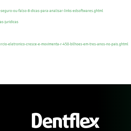
seguro-ou-falso-8-dicas-para-analisar-links-edsoftwares.ghtml
as-juridicas
cio-eletronico-cresce-e-movimenta-r-450-bilhoes-em-tres-anos-no-pais.ghtml