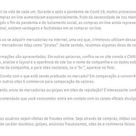
l na vida de cada um. Durante e após a pandemia de Covid-19, muitos processos
 compras on-line aumentaram exponencialmente, fruto da necessidade de nos mant
 fim da pandemia e do isolamento social, as compras on-line ainda representa
nal, existem vantagens e facilidades em se comprar on-line.
 ao se adquirir mercadorias na internet, uma vez que, criminosos utilizam dess
ar mercadorias tidas como “piratas”. Neste sentido, reunimos algumas dicas de c
mações são apresentadas. Em outras palavras, confira se no site consta o CNPJ
analise o layout e a aparência do site (se o nome da companhia e os dados estã
me da companhia, e para sites nacionais, se o “br.”, aparece no final.
. Condiz com o que está sendo praticado no mercado? Em comparação a concorrên
r outros sites E-commerce para comparação de valores.
o, envio de mercadorias ou golpes em sites de reputação? É interessante confe
recomendado que você consumidor entre em contato com os canais oficiais divulg
os usuários sejam vítimas de fraudes online. Seja através de compras, mídias soc
s de caráter duvidoso, golpes, anúncios fraudulentos, sites de e-commerce fals