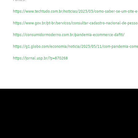
https://www.techtudo.com.br/noticias/2023/03/como-saber-se-um-site-e-
https://www.gov.br/pt-br/servicos/consultar-cadastro-nacional-de-pesso
https://consumidormoderno.com.br/pandemia-ecommerce-dafiti/
https://g1.globo.com/economia/noticia/2023/05/11/com-pandemia-comer
https://jornal.usp.br/?p=870268