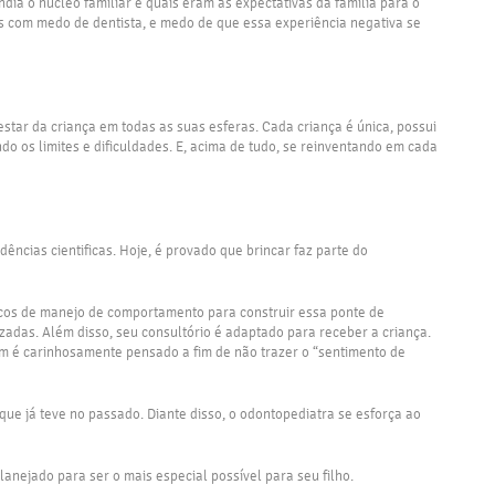
dia o núcleo familiar e quais eram as expectativas da família para o
os com medo de dentista, e medo de que essa experiência negativa se
tar da criança em todas as suas esferas. Cada criança é única, possui
do os limites e dificuldades. E, acima de tudo, se reinventando em cada
ncias cientificas. Hoje, é provado que brincar faz parte do
údicos de manejo de comportamento para construir essa ponte de
zadas. Além disso, seu consultório é adaptado para receber a criança.
ém é carinhosamente pensado a fim de não trazer o “sentimento de
ue já teve no passado. Diante disso, o odontopediatra se esforça ao
anejado para ser o mais especial possível para seu filho.