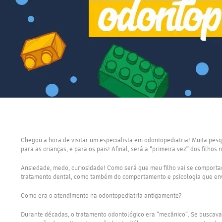
Chegou a hora de visitar um especialista em odontopediatria! Muita pes
para as crianças, e para os pais! Afinal, será a “primeira vez” dos filhos 
Ansiedade, medo, curiosidade! Como será que meu filho vai se comportar?
tratamento dental, como também do comportamento e psicologia que env
Como era o atendimento na odontopediatria antigamente?
Durante décadas, o tratamento odontológico era “mecânico”. Se buscava 