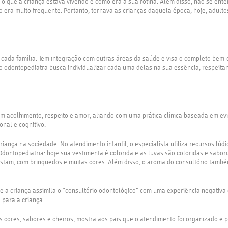
 que a criança estava vivendo e como era a sua rotina. Além disso, não se enten
o era muito frequente. Portanto, tornava as crianças daquela época, hoje, adult
cada família. Tem integração com outras áreas da saúde e visa o completo bem-es
o odontopediatra busca individualizar cada uma delas na sua essência, respeitan
 acolhimento, respeito e amor, aliando com uma prática clínica baseada em evidê
onal e cognitivo.
criança na sociedade. No atendimento infantil, o especialista utiliza recursos l
ontopediatria: hoje sua vestimenta é colorida e as luvas são coloridas e sabori
ostam, com brinquedos e muitas cores. Além disso, o aroma do consultório tamb
a criança assimila o “consultório odontológico” com uma experiência negativa q
para a criança.
 cores, sabores e cheiros, mostra aos pais que o atendimento foi organizado e pl