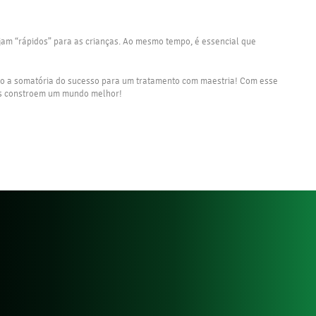
jam “rápidos” para as crianças. Ao mesmo tempo, é essencial que
são a somatória do sucesso para um tratamento com maestria! Com esse
izes constroem um mundo melhor!