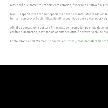
Mas, será que somente um ambiente colorido, especial e criativo é o sufi
Não! O especialista em odontopediatria deve se manter atualizado em t
tenham comprovação científica, de ótima qualidade para evitar possíveis
Afinal de contas, uma postura firme, mas ao mesmo tempo cheia de amor
caráter humanizado, a missão da odontopediatria é devolver a saúde buca
Fonte: Blog Dental Cremer. Disponível em:
https://blog.dentalcremer.co