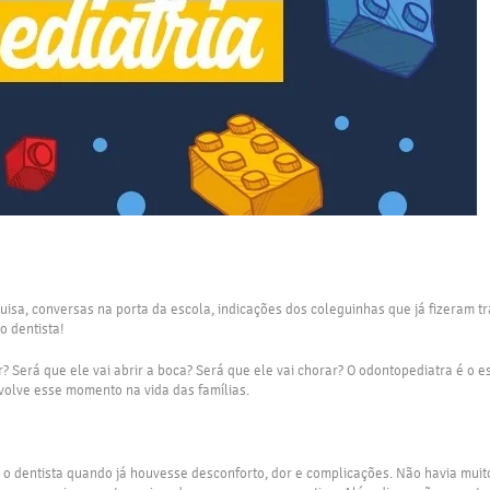
quisa, conversas na porta da escola, indicações dos coleguinhas que já fizera
no dentista!
 Será que ele vai abrir a boca? Será que ele vai chorar? O odontopediatra é o e
olve esse momento na vida das famílias.
o dentista quando já houvesse desconforto, dor e complicações. Não havia muito