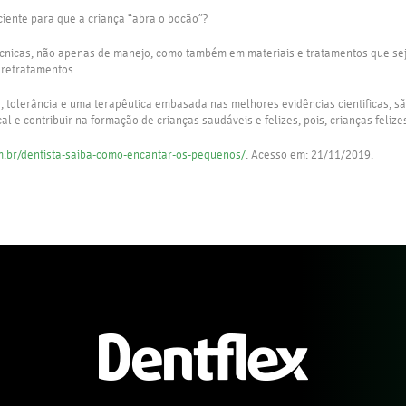
ciente para que a criança “abra o bocão”?
écnicas, não apenas de manejo, como também em materiais e tratamentos que se
 retratamentos.
, tolerância e uma terapêutica embasada nas melhores evidências cientificas, 
l e contribuir na formação de crianças saudáveis e felizes, pois, crianças fel
m.br/dentista-saiba-como-encantar-os-pequenos/
. Acesso em: 21/11/2019.