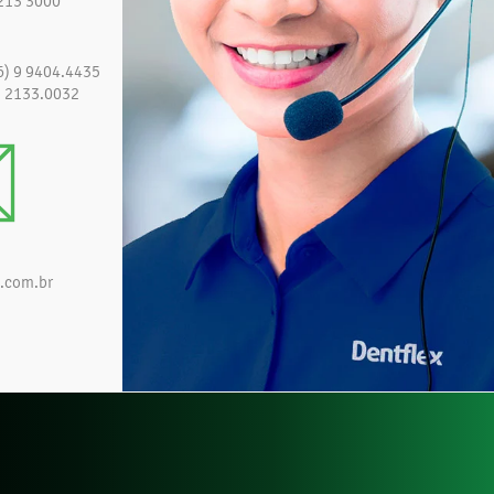
213 3000
6) 9 9404.4435
) 2133.0032
.com.br