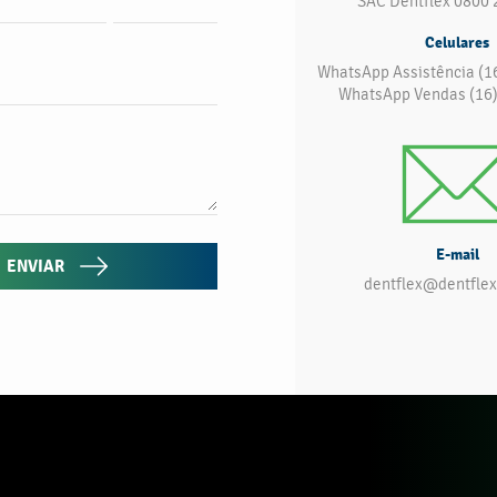
SAC Dentflex 0800 
Celulares
WhatsApp Assistência (1
WhatsApp Vendas (16
E-mail
ENVIAR
dentflex@dentflex