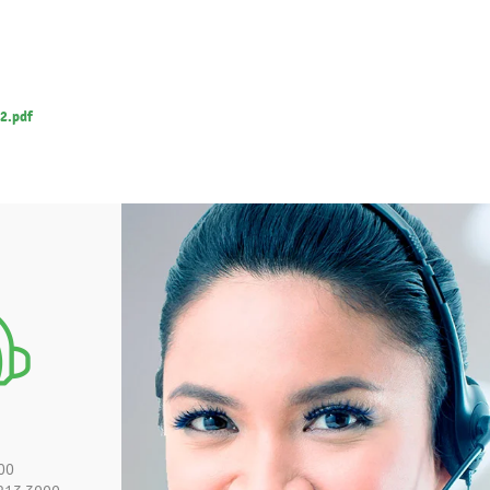
12.pdf
00