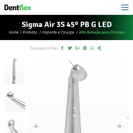
Sigma Air 3S 45º PB G LED
Alta Rotação para Cirurgia
Home
Produtos
Implante e Cirurgia
Compartilhe: