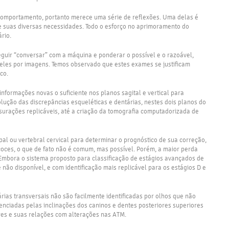
 comportamento, portanto merece uma série de reflexões. Uma delas é
s e suas diversas necessidades. Todo o esforço no aprimoramento do
rio.
eguir “conversar” com a máquina e ponderar o possível e o razoável,
ueles por imagens. Temos observado que estes exames se justificam
co.
nformações novas o suficiente nos planos sagital e vertical para
olução das discrepâncias esqueléticas e dentárias, nestes dois planos do
nsurações replicáveis, até a criação da tomografia computadorizada de
al ou vertebral cervical para determinar o prognóstico de sua correção,
coces, o que de fato não é comum, mas possível. Porém, a maior perda
Embora o sistema proposto para classificação de estágios avançados de
não disponível, e com identificação mais replicável para os estágios D e
rias transversais não são facilmente identificadas por olhos que não
enciadas pelas inclinações dos caninos e dentes posteriores superiores
res e suas relações com alterações nas ATM.