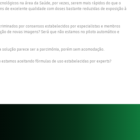
 tecnológicos na área da Saúde, por vezes, serem mais rápidos do que o
ens de excelente qualidade com doses bastante reduzidas de exposição à
scriminados por consensos estabelecidos por especialistas e membros
sição de novas imagens? Será que não estamos no piloto automático e
e, a solução parece ser a parcimônia, porém sem acomodação.
 estamos aceitando fórmulas de uso estabelecidas por experts?