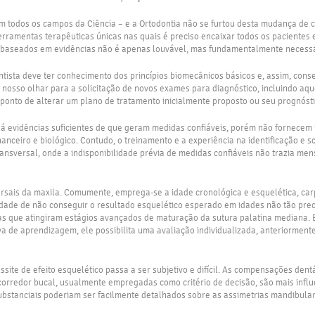
em todos os campos da Ciência – e a Ortodontia não se furtou desta mudança de
m ferramentas terapêuticas únicas nas quais é preciso encaixar todos os paciente
 e baseados em evidências não é apenas louvável, mas fundamentalmente necessá
ntista deve ter conhecimento dos princípios biomecânicos básicos e, assim, cons
nosso olhar para a solicitação de novos exames para diagnóstico, incluindo aq
ponto de alterar um plano de tratamento inicialmente proposto ou seu prognósti
á evidências suficientes de que geram medidas confiáveis, porém não fornecem i
nceiro e biológico. Contudo, o treinamento e a experiência na identificação e s
ransversal, onde a indisponibilidade prévia de medidas confiáveis não trazia me
sais da maxila. Comumente, emprega-se a idade cronológica e esquelética, carp
ilidade de não conseguir o resultado esquelético esperado em idades não tão pre
as que atingiram estágios avançados de maturação da sutura palatina mediana. 
a de aprendizagem, ele possibilita uma avaliação individualizada, anteriormente 
ite de efeito esquelético passa a ser subjetivo e difícil. As compensações dentá
corredor bucal, usualmente empregadas como critério de decisão, são mais influ
ubstanciais poderiam ser facilmente detalhados sobre as assimetrias mandibula