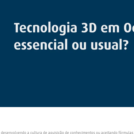
s desenvolvendo a cultura de aquisição de conhecimentos ou aceitando fórmulas