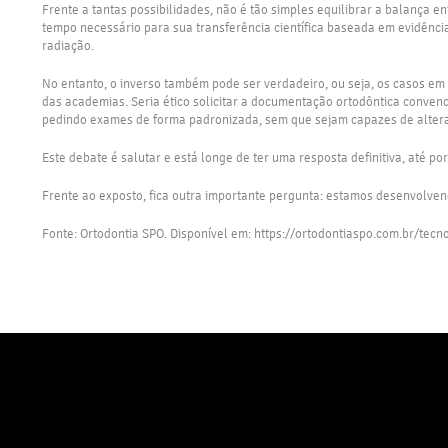
Frente a tantas possibilidades, não é tão simples equilibrar a balança e
tempo necessário para sua transferência científica baseada em evidênc
radiação.
No entanto, o inverso também pode ser verdadeiro, ou seja, os casos e
das academias. Seria ético solicitar a documentação ortodôntica conven
pedindo exames de forma padronizada, sem que sejam capazes de alterar
Este debate é salutar e está longe de ter uma resposta definitiva, até
Frente ao exposto, fica outra importante pergunta: estamos desenvolve
Fonte: Ortodontia SPO. Disponível em: https://ortodontiaspo.com.br/tec