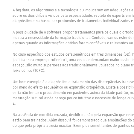
A big data, os algoritmos e a tecnologia 3D implicaram em adequações 
sobre os dias difíceis vividos pela especialidade, repleta de experts e
diagnóstico e na busca por protocolos de tratamentos individualizados
A possibilidade de o software propor tratamentos para os quais o ortodo
mostra a necessidade da formação tradicional. Contudo, vamos estender 
apenas quando as informações obtidas forem confiáveis e relevantes ao 
No caso específico dos estudos cefalométricos em três dimensões (3D), h
justificar seu emprego rotineiro1, uma vez que demandam maior custo fina
espaço, são muito superiores aos tradicionalmente utilizados no plano t
feixe cônico (TCFC).
Um bom exemplo é o diagnóstico e tratamento das discrepâncias transver
por meio do efeito esquelético ou expansão ortopédica. Existe a possib
seria não tentar o procedimento em pacientes acima da idade padrão, m
maturação sutural ainda pareça pouco intuitivo e necessite de longa curv
E.
Na ausência de mordida cruzada, decidir ou não pela expansão que necess
estão bem treinados. Além disso, já foi demonstrado que ampliações do 
do que pela própria atresia maxilar. Exemplos semelhantes de ganhos s