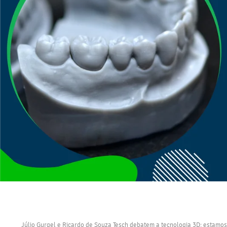
Júlio Gurgel e Ricardo de Souza Tesch debatem a tecnologia 3D: estamo