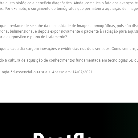
ntre custo biológico e benefício diagnóstico. Ainda, complica o fato dos avanços
ias. Por exemplo, o surgimento de tomógrafos que permitem a aquisição de imag
m que previamente se sabe da necessidade de imagens tomográficas, pois são di
cional bidimensional e depois expor novamente o paciente à radiação para aqui
 o diagnóstico e plano de tratamento?
 porque a cada dia surgem inovações e evidências nos dois sentidos. Como sempr
ndo a cultura de aquisição de conhecimentos fundamentada em tecnologias 3D ou
nologia-3d-essencial-ou-usual/. Acesso em: 14/07/2021.