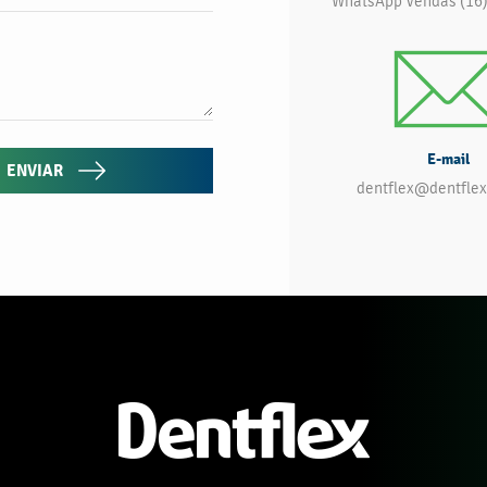
WhatsApp Vendas (16
E-mail
ENVIAR
dentflex@dentflex