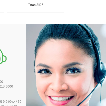
Titan SIDE
SAIBA MAIS
00
213 3000
6) 9 9404.4435