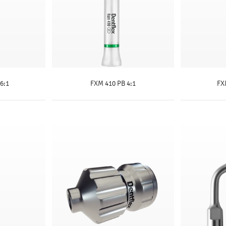
6:1
FXM 410 PB 4:1
FX
S
SAIBA MAIS