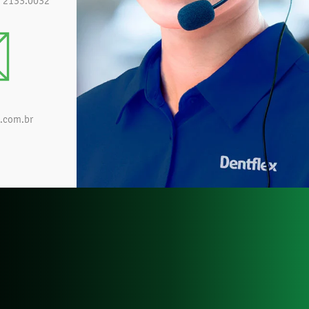
) 2133.0032
.com.br