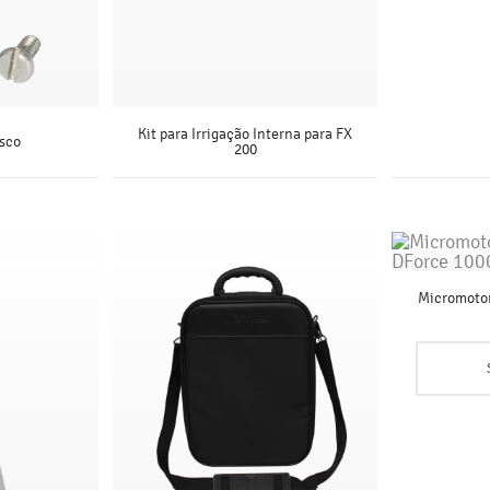
Kit para Irrigação Interna para FX
isco
200
S
SAIBA MAIS
Micromotor