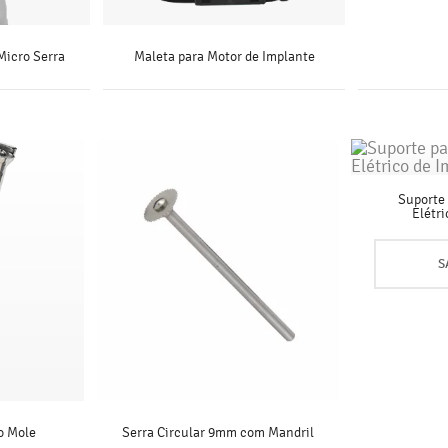
Micro Serra
Maleta para Motor de Implante
S
SAIBA MAIS
Suporte
Elétr
S
o Mole
Serra Circular 9mm com Mandril