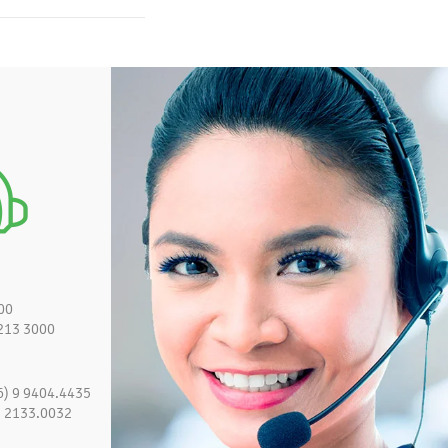
00
213 3000
6) 9 9404.4435
) 2133.0032