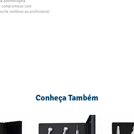
ia odontológica.
 e compromisso com
orte contínuo ao profissional.
Conheça Também