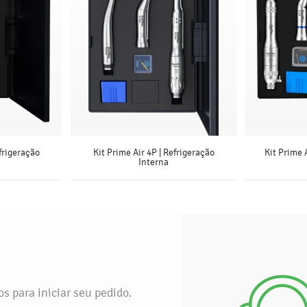
efrigeração
Kit Prime Air 4P | Refrigeração
Kit Prime 
Interna
S
SAIBA MAIS
s para iniciar seu pedido.