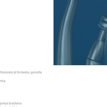
ofissionais já formados, garantia
mica
mpresa brasileira