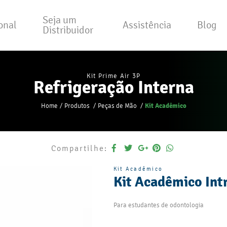
Seja um
ional
Assistência
Blog
Distribuidor
Kit Prime Air 3P
Refrigeração Interna
Kit Acadêmico
Home
Produtos
Peças de Mão
Compartilhe:
Kit Acadêmico
Kit Acadêmico Int
Para estudantes de odontologia