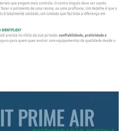
eriais que exigem mais controle. O contra ângulo deve ser usado
fazer o polimento de uma resina, ou uma profilaxia. Um detalhe é que o
lo é totalmente soldado, um cuidado que faz toda a diferença em
O DENTFLEX?
confiabilidade, praticidade e
ê precisa no início da sua jornada:
seguro para quem quer evoluir com equipamentos de qualidade desde o