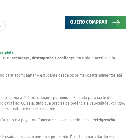
QUERO COMPRAR
completa
segurança, desempenho e confiança
ferecer
em cada procedimento.
ido para acompanhar o estudante desde os primeiros atendimentos até
ápido, chega a 400 mil rotações por minuto. É usada para corte de
 cavitário. Ou seja: tudo que precisa de potência e velocidade. Por isso,
gerar calor e danificar o dente.
refrigeração
a ângulo e a peça reta funcionem. Esse modelo possui
e é usada para acabamento e polimento. É perfeita para dar forma,