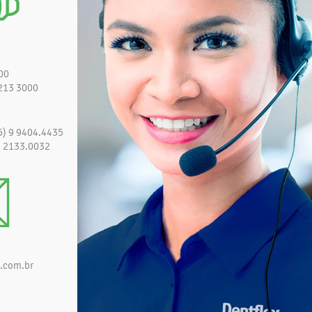
00
213 3000
6) 9 9404.4435
) 2133.0032
.com.br