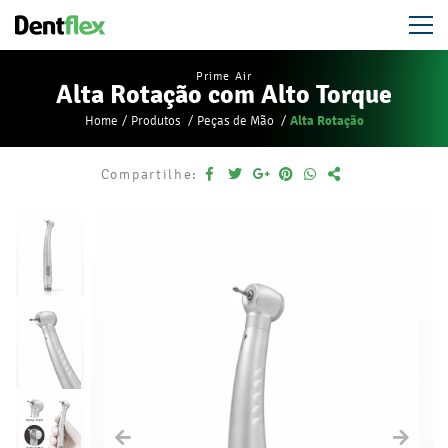
Prime Air
Alta Rotação com Alto Torque
Alta Rotação
Home
Produtos
Peças de Mão
Compartilhe: