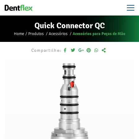
Quick Connector QC
Acessórios para Peças de Mão
Home
Produtos
Acessórios
Compartilhe: